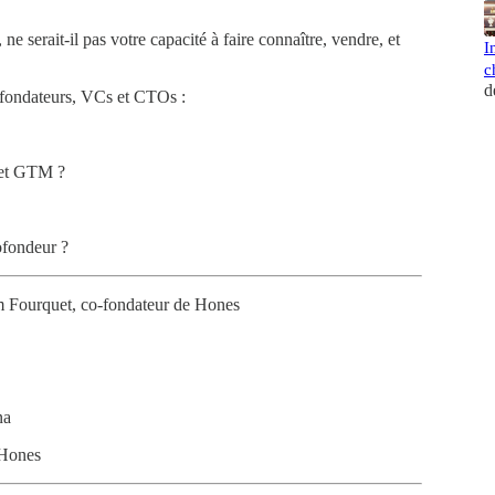
ne serait-il pas votre capacité à faire connaître, vendre, et
I
c
d
 fondateurs, VCs et CTOs :
 et GTM ?
ofondeur ?
m Fourquet, co-fondateur de Hones
na
 Hones