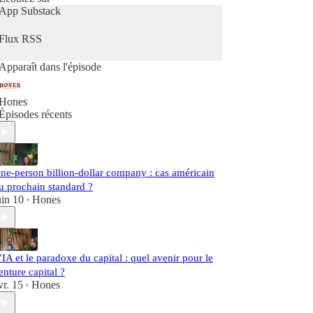
App Substack
Flux RSS
Apparaît dans l'épisode
Hones
Épisodes récents
ne-person billion-dollar company : cas américain
u prochain standard ?
uin 10
Hones
•
’IA et le paradoxe du capital : quel avenir pour le
enture capital ?
vr. 15
Hones
•