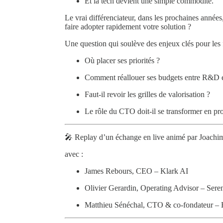
Et la tech devient une simple commodité.
Le vrai différenciateur, dans les prochaines années, 
faire adopter rapidement votre solution ?
Une question qui soulève des enjeux clés pour les
Où placer ses priorités ?
Comment réallouer ses budgets entre R&D
Faut-il revoir les grilles de valorisation ?
Le rôle du CTO doit-il se transformer en pr
🎤 Replay d’un échange en live animé par Joachi
avec :
James Rebours, CEO – Klark AI
Olivier Gerardin, Operating Advisor – Sere
Matthieu Sénéchal, CTO & co-fondateur –