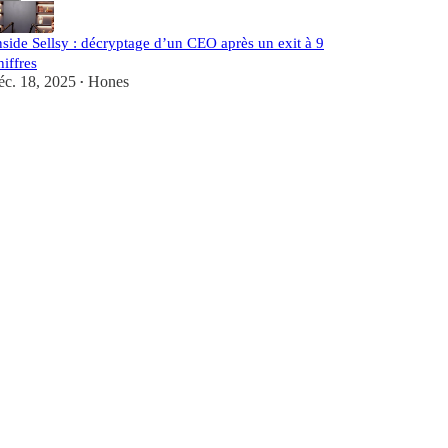
nside Sellsy : décryptage d’un CEO après un exit à 9
hiffres
éc. 18, 2025
Hones
•