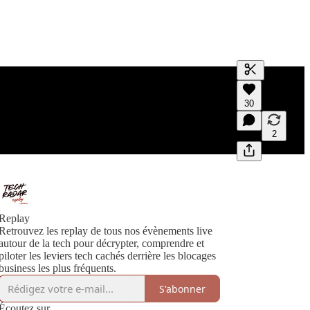
Générer un t
30
Une transcrip
des aperçus e
2
Replay
Retrouvez les replay de tous nos évènements live
autour de la tech pour décrypter, comprendre et
piloter les leviers tech cachés derrière les blocages
business les plus fréquents.
S'abonner
Écoutez sur