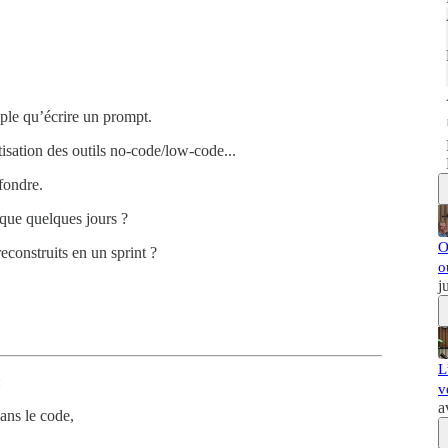
ple qu’écrire un prompt.
isation des outils no-code/low-code...
fondre.
 que quelques jours ?
O
econstruits en un sprint ?
o
j
L
:
v
a
ans le code,